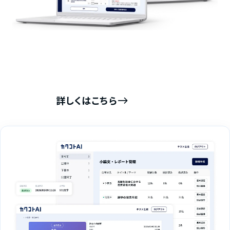
情報Ⅰ
版
高等学校の科目「情報Ⅰ」の教科書をベースに
作られた問題が2,000問以上収録。
課題の作成から生徒への配信までこれひとつ。
詳しくはこちら